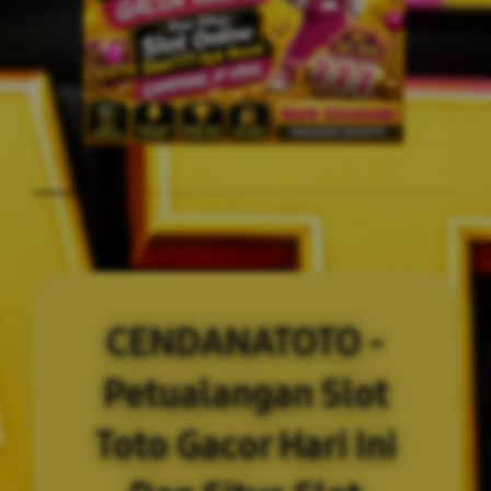
CENDANATOTO -
Petualangan Slot
Toto Gacor Hari Ini