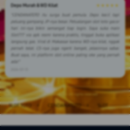
Depo Murah & WD Kilat
★★★★★
"CENDANATOTO itu surga buat pemula. Depo kecil tapi
peluang gampang JP-nya besar. Petualangan slot toto gacor
hari ini-nya bikin semangat tiap login. Saya suka main
Slot777 via apk resmi karena praktis, tinggal buka aplikasi
langsung gas. Viral di Makassar karena WD-nya kilat, nggak
pernah telat. CS-nya juga ngerti banget, jelasinnya sabar.
Buat saya, ini platform slot online paling oke yang pernah
ada!"
2026-07-13
© 2025 CENDANATOTO. All rights reserved.
SLOT TOTO
>
CENDANATOTO
>
SLOT
Buka
Footer Navigation