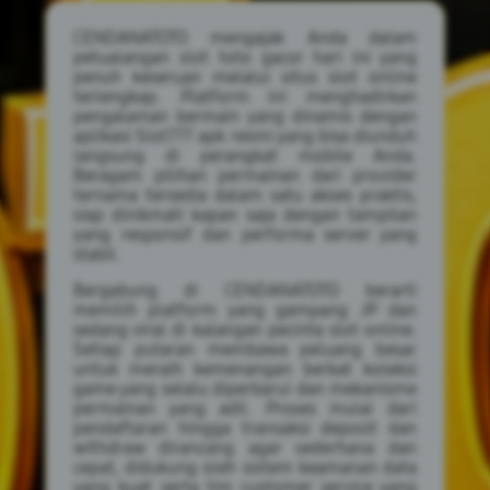
CENDANATOTO mengajak Anda dalam
petualangan slot toto gacor hari ini yang
penuh keseruan melalui situs slot online
terlengkap. Platform ini menghadirkan
pengalaman bermain yang dinamis dengan
aplikasi Slot777 apk resmi yang bisa diunduh
langsung di perangkat mobile Anda.
Beragam pilihan permainan dari provider
ternama tersedia dalam satu akses praktis,
siap dinikmati kapan saja dengan tampilan
yang responsif dan performa server yang
stabil.
Bergabung di CENDANATOTO berarti
memilih platform yang gampang JP dan
sedang viral di kalangan pecinta slot online.
Setiap putaran membawa peluang besar
untuk meraih kemenangan berkat koleksi
game yang selalu diperbarui dan mekanisme
permainan yang adil. Proses mulai dari
pendaftaran hingga transaksi deposit dan
withdraw dirancang agar sederhana dan
cepat, didukung oleh sistem keamanan data
yang kuat serta tim customer service yang