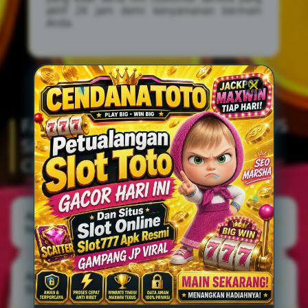
aktif 24 jam demi kenyamanan bermain
Anda.
FAQ SLOT TOTO GACOR DAN SITUS
SLOT ONLINE SLOT777
CENDANATOTO
Apa yang dimaksud petualangan slot toto gacor
+
hari ini di CENDANATOTO?
CENDANATOTO menghadirkan konsep petualangan
bermain di mana Anda bisa menjelajahi berbagai
Apakah CENDANATOTO menyediakan aplikasi
+
permainan slot dan toto yang gacor setiap harinya.
Slot777 apk resmi?
Setiap hari ada pengalaman baru dengan peluang