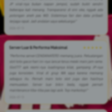
JP viral-nya bukan isapan jempol, sudah bukti sendiri
beberapa kali menang. Transparansi di sini oke, nggak ada
potongan aneh pas WD. Sistemnya fair dan data pribadi
terjaga rapat. Jadi andalan saya sekeluarga!"
2026-07-13
Server Luar & Performa Maksimal
★★★★★
"Performa server CENDANATOTO memang juara. Petualangan
slot toto gacor hari ini-nya lancar terus meski main jam rame.
Slot777 apk resmi-nya loadingnya kilat, gampang JP-nya
juga konsisten. Viral di grup WA saya karena memang
sebagus itu. Pernah main toto slot juga dan hasilnya
memuaskan. Server luar bikin beda, nggak pernah
maintenance tiba-tiba pas lagi asik. Top markotop!"
2026-07-13