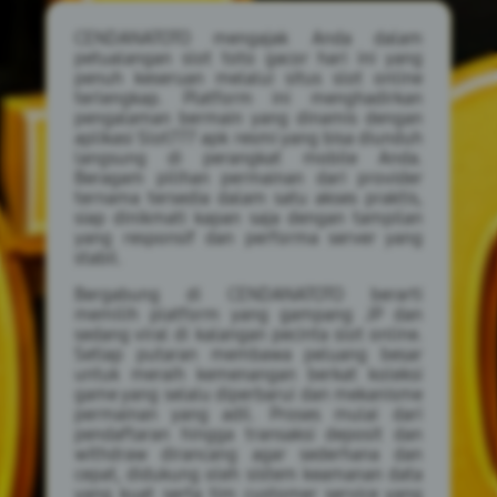
CENDANATOTO mengajak Anda dalam
petualangan slot toto gacor hari ini yang
penuh keseruan melalui situs slot online
terlengkap. Platform ini menghadirkan
pengalaman bermain yang dinamis dengan
aplikasi Slot777 apk resmi yang bisa diunduh
langsung di perangkat mobile Anda.
Beragam pilihan permainan dari provider
ternama tersedia dalam satu akses praktis,
siap dinikmati kapan saja dengan tampilan
yang responsif dan performa server yang
stabil.
Bergabung di CENDANATOTO berarti
memilih platform yang gampang JP dan
sedang viral di kalangan pecinta slot online.
Setiap putaran membawa peluang besar
untuk meraih kemenangan berkat koleksi
game yang selalu diperbarui dan mekanisme
permainan yang adil. Proses mulai dari
pendaftaran hingga transaksi deposit dan
withdraw dirancang agar sederhana dan
cepat, didukung oleh sistem keamanan data
yang kuat serta tim customer service yang