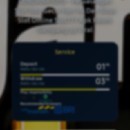
CENDANATOTO - Petualangan
Slot Toto Gacor Hari Ini Dan Situs
Slot Online Slot777 Apk Resmi
Gampang Jp Viral
Service
Deposit
01
m
Waktu rata-rata
Withdraw
03
m
Waktu rata-rata
Play responsibility
Recommended browsers