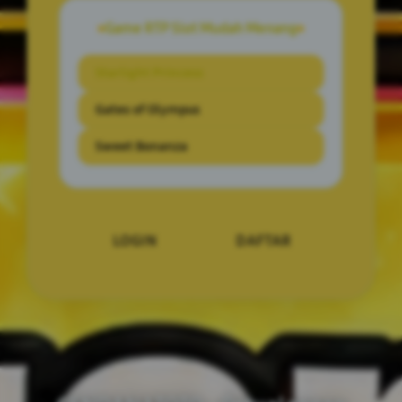
Game RTP Slot Mudah Menang
Starlight Princess
Gates of Olympus
Sweet Bonanza
LOGIN
DAFTAR
Layer Popup Close